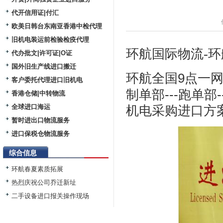
代开信用证|付汇
欧美日韩台东南亚香港中检代理
旧机电装运前检验检疫代理
环航国际物流-环
代办批文|许可证|O证
国外旧生产线进口搬迁
环航
全国9点一网
客户委托代理进口旧机电
制单部---跑单部
香港仓储|中转物流
全球进口海运
机电采购进口方
暂时进出口物流服务
进口保税仓物流服务
综合信息
环航春夏素质拓展
热烈庆祝公司乔迁新址
二手设备进口报关操作现场