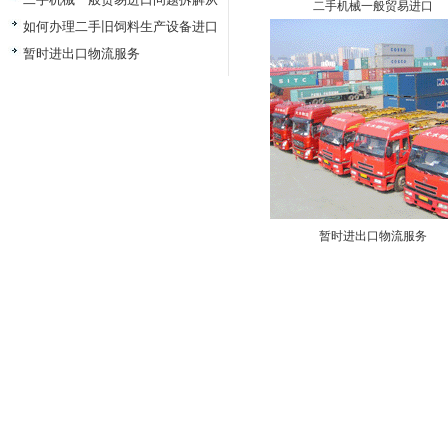
二手机械一般贸易进口
如何办理二手旧饲料生产设备进口
暂时进出口物流服务
暂时进出口物流服务