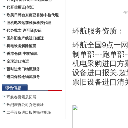
代开信用证|付汇
作
欧美日韩台东南亚香港中检代理
旧机电装运前检验检疫代理
环航
服务资质：
代办批文|许可证|O证
国外旧生产线进口搬迁
环航
全国9点一网
机电设备解除监管
制单部---跑单部
香港仓储|中转物流
全球进口海运
机电采购进口方案
暂时进出口物流服务
设备进口报关,超
进口保税仓物流服务
票
旧设备进口清
综合信息
环航春夏素质拓展
热烈庆祝公司乔迁新址
二手设备进口报关操作现场