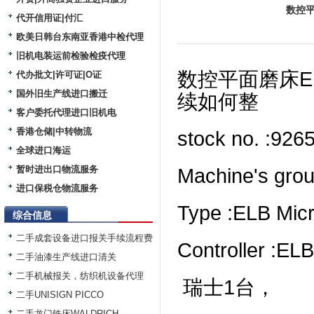
数控平
代开信用证|付汇
欧美日韩台东南亚香港中检代理
旧机电装运前检验检疫代理
数控平面磨床ELB
代办批文|许可证|O证
国外旧生产线进口搬迁
续如何整
客户委托代理进口旧机电
香港仓储|中转物流
stock no. :926
全球进口海运
暂时进出口物流服务
Machine's grou
进口保税仓物流服务
Type :ELB Mic
综合信息
二手成套设备进口报关手续流程费
Controller :E
二手油漆生产线进口清关
二手机械报关，纺织机设备代理
瑞士1台，
二手UNISIGN PICCO
二手龙门铣床WALDRICH