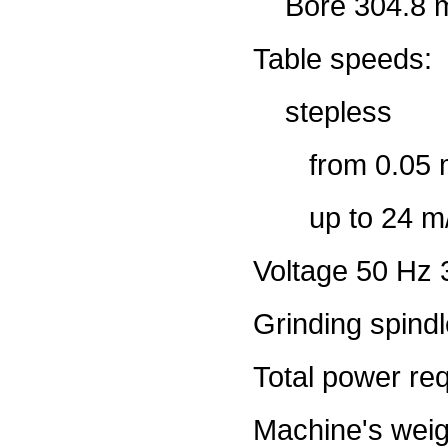
Bore 304.8 
Table speeds:
stepless
from 0.05 m
up to 24 m/
Voltage 50 Hz 
Grinding spind
Total power re
Machine's weig