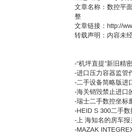
文章名称：数控平面磨床
整
文章链接：
http://
转载声明：内容未
-
“机坪直提”新旧精
-
进口压力容器监管
-
二手设备简略版进
-
海关销毁禁止进口
-
瑞士二手数控坐标磨床
-
HEID S 300
-
上 海知名的房车报
-
MAZAK INTEG