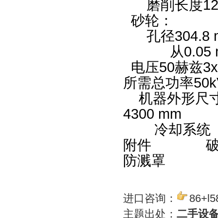
磨削长度12
砂轮： 直
孔径304
从0.05 
电压50赫兹
所需总功率5
机器外形尺
4300 m
冷却系统
附件 破
防溅罩
进口咨询：
86+l5
主题出处：
二手设