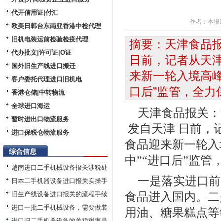
代开信用证|付汇
作者：
本报
欧美日韩台东南亚香港中检代理
旧机电装运前检验检疫代理
摘要：天津食品
代办批文|许可证|O证
日前，记者从天
国外旧生产线进口搬迁
来新一轮入境高峰
客户委托代理进口旧机电
口后”监管，全力保
香港仓储|中转物流
全球进口海运
天津食品报关：
暂时进出口物流服务
发自天津 日前，
进口保税仓物流服务
食品迎来新一轮入
综合信息
中”“进口后”监
越南进口二手机械设备报关涉税处
一是落实进口前
日本二手机器设备进口报关实操手
旧生产线设备进口报关的流程手续
食品进入国内。二
进口一批二手机械设备，需要做装
用油、糖果糕点等
进口旧二手机器设备的关税税率是