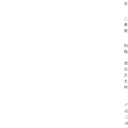
可
二
希
馆
到
线
进
主
文
文
转
-
-
-
二
-