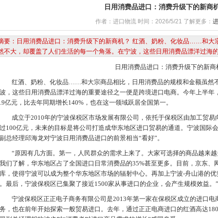
日用消费品进口：消费升级下的新商
作者：
进口物流
时间：
2026/5/21
了解更多：
摘要：日用消费品进口：消费升级下的新商机？ 红酒、奶粉、化妆品……和大
然不大，却覆盖了人们生活的每一个角落。在宁波，这些日用消费品漂洋过海的重
日用消费品进口：消费升级下的新商
红酒、奶粉、化妆品……和大宗商品相比，日用消费品的规模和金额虽然
波，这些日用消费品漂洋过海的重要途径之一便是跨境进口电商。今年上半年
4.9亿元，比去年同期增长140%，也在这一领域跃居全国第一。
成立于2010年的宁波保税区市场发展有限公司，依托于保税区由加工贸易
过100亿元，未来的目标是将公司打造成华东地区进口贸易的通道。宁波国际
副总经理邱海龙对宁波日用消费品进口的前景相当“看好”。
“原因有几方面。第一，人民群众的需求上来了。大家可选择的商品越来越
我们了解，华东地区占了全国进口日常消费品的35%甚至更多。目前，京东、
库，使得宁波可以成为整个华东地区市场的辐射中心。再加上宁波-舟山港的优
。最后，宁波保税区已集聚了接近1500家从事进口的企业，会产生规模效益。
宁波保税区正正电子商务有限公司是2013年第一家在保税区成立的进口电
务，也在前年开始探索一般贸易
进口
。去年，通过正正电商进口的红酒高达180