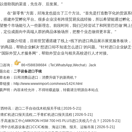
以借助我的渠道，先生存、后发展。”
在“新零售”方面，邱海龙也提出了三个方法。“首先是打造数字化的货源
，搭建外贸孵化平台。很多企业没有跨境贸易实战经验，所以希望能通过孵化
望整个市场能引入一些新理念。前段时间，我们已经尝试了和阿里巴巴做‘网上拍
，定位成面向中高端人群的商品体验场所，把整个业态做得更丰富。”
赵颖介绍道，目前世贸通搭建了线上+线下的进口商品展示展览服务板块，“
’的商品，帮助企业解决‘想进口却不知道怎么进口’的问题。”针对进口企业缺
“国际外贸人才服务网”，帮助外贸企业与相关高校进行人才对接。
口咨询：
86+l58l83l8684（Tel,WhatsApp,Wechat）Jack
题出处：
二手设备进口手续
章名称：日用消费品进口：消费升级下的新商机？
章链接：
http://www.wwwimport.com/news/1424.html
载声明：内容未经允许，不得转载盗版，转载请注明源自本站点
广西特讯：进口二手自动伐木机报关手续
[ 2026-5-21]
旧青贮机进口报关流程,二手青贮机进口报关流程
[ 2026-5-21]
手高速加工中心MIKRON HSM 700 HS PLUS进口关税几个点？
[ 2026-5-21]
台湾中古机器设备进口CCIC检验、海运订舱、报关、运输吊装
[ 2026-5-21]