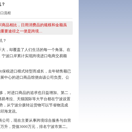
机？
进口流程
宗商品相比，日用消费品的规模和金额虽
要途径之一便是跨境...
机？
不大，却覆盖了人们生活的每一个角落。在
，宁波口岸累计实现跨境进口电商交易额
向保税进口模式转型而成长，去年销售额已
会展中心的进口商品馆便由该公司负责。公
多，对进口商品的追求也日益增加。第二，
网易考拉、天猫国际等大平台都在宁波设置
势，从宁波分拨转运货物可以节省物流成
”邱海龙说。
商公司，现在主要从事跨境综合服务与自营
万升，货值3000万元，排名宁波市第二。