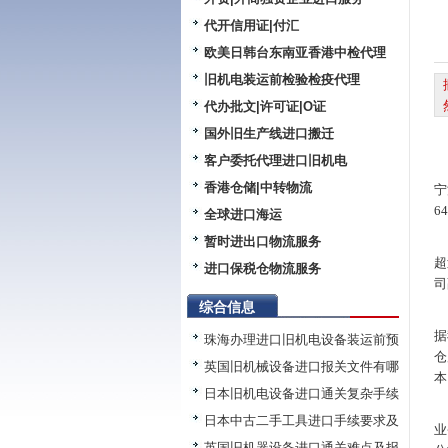
代开信用证|付汇
欧美日韩台东南亚香港中检代理
旧机电装运前检验检疫代理
代办批文|许可证|O证
国外旧生产线进口搬迁
客户委托代理进口旧机电
香港仓储|中转物流
宁
6
全球进口海运
暂时进出口物流服务
超
进口保税仓物流服务
司
综合信息
据
珠海办理进口旧机电设备装运前预
仓
英国旧机械设备进口报关文件有哪
本
日本旧机电设备进口通关复杂手续
日本中古二手工具进口手续要求及
业
英国旧机器设备进口通关难点及报