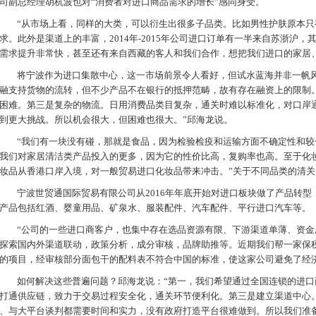
司副总经理胡杭波也对“消费者对进口商品需求的增长”感同身受。
“从市场上看，同样的大类，可以衍生出很多子品类。比如男性护肤原本只
求。此外是渠道上的丰富，2014年-2015年公司进口订单有一半来自苏浙沪
需求提升非常快，甚至还有来自西藏的客人和我们合作，想把我们进口的家居
将宁波作为进口集散中心，这一市场前景令人看好，但试水蓝海并非一帆风
融支持货物的流转，但不少产品不在银行的抵押范畴，故有存在融资上的限制
困难。第三是复杂的物流。日用消费品类目复杂，通关时难以标准化，对口岸
到更大挑战。所以机会很大，但困难也很大。”邱海龙说。
“我们有一块没有碰，那就是食品，因为检验检疫和运输方面不确定性和较
我们对家居清洁类产品投入的更多，因为它的性价比高，复购率也高。至于化
妆品从香港口岸入境，对一般贸易进口化妆品带来冲击。”关于不同品类的清
宁波世贸通国际贸易有限公司从2016年年底开始对进口板块做了产品转型
产品包括红酒、婴童用品、矿泉水、服装配件、汽车配件、平行进口汽车等。
“公司的一些进口商客户，也集中存在选品资源有限、下游渠道单薄、资金
探索国内外渠道联动，政策分析，成分审核，品牌助推等。近期我们帮一家保
的项目，经审核部分面包干的配料表不符合中国的标准，使这家公司避免了经
如何解决这些普遍问题？邱海龙说：“第一，我们希望通过全国连锁的进口
打通供应链，致力于交易过程安全化，通关环节便利化。第三是建立渠道中心
、与大平台谈判都需要时间和实力，没有政府打造平台很难做到。所以我们准