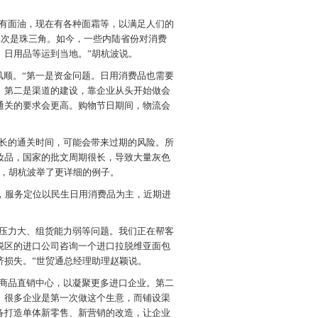
有面油，现在有各种面霜等，以满足人们的
，其次是珠三角。如今，一些内陆省份对消费
、日用品等运到当地。”胡杭波说。
顺。“第一是资金问题。日用消费品也需要
。第二是渠道的建设，靠企业从头开始做会
通关的要求会更高。购物节日期间，物流会
长的通关时间，可能会带来过期的风险。所
妆品，国家的批文周期很长，导致大量灰色
关，胡杭波举了更详细的例子。
，服务定位以民生日用消费品为主，近期进
压力大、组货能力弱等问题。我们正在帮客
税区的进口公司咨询一个进口拉脱维亚面包
济损失。”世贸通总经理助理赵颖说。
商品直销中心，以凝聚更多进口企业。第二
。很多企业是第一次做这个生意，而铺设渠
备打造单体新零售、新营销的改造，让企业